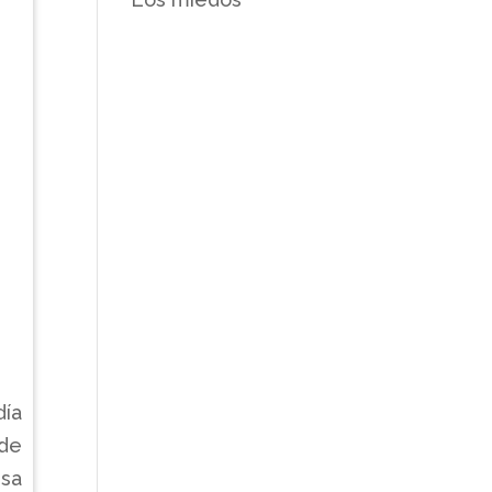
día
 de
esa