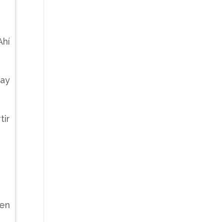
Ahí
hay
tir
 en