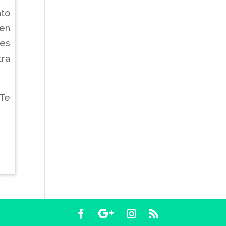
to
 en
des
ra
 Te