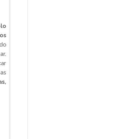
ólo
os
ndo
ar.
car
sas
as,