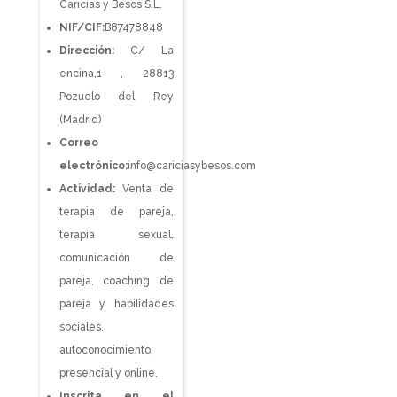
Caricias y Besos S.L.
NIF/CIF:
B87478848
Dirección:
C/ La
encina,1 , 28813
Pozuelo del Rey
(Madrid)
Correo
electrónico:
info@cariciasybesos.com
Actividad:
Venta de
terapia de pareja,
terapia sexual,
comunicación de
pareja, coaching de
pareja y habilidades
sociales,
autoconocimiento,
presencial y online.
Inscrita en el