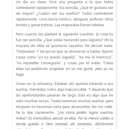
Un día en clase, hice una pregunta a la que todos
contestaron rápidamente. Era sencilla. ¿Qué te gustaría ser
de mayor? ¿Cuáles son tus sueños? Todos contestaron
rápidamente. Unos decía médico, abogado, profesor. Otros
tenista y ganar trofeos. Las respuestas fueron infinitas.
Pero cuando les planteé la siguiente cuestión, la cosa no
fue tan sencilla. ¿Qué estás haciendo para lograrlo? Ahí la
mayoría de ellos se quedaron cayados. No decían nada.
Titubeaban. Y los pocos que se atrevieron a hablar, dijeron
cosas como “yo no puedo lograrlo”, “no me lo merezco”,
“es imposible conseguirlo” y cosas por el estilo. Todas
ellas las podíamos englobar en un
me gusta, pero yo no
hago
.
Vivían en la añoranza. Estaban ahí quietos mirando a sus
sueños. Viéndolos como algo inalcanzable. Y dejando que
las oportunidades pasaran de largo. Esto es algo que he
visto muchas veces. Todos tenemos muchos sueños, pero
después no hacemos nada para alcanzarlos. No me callé.
Se lo dije claramente.
“¿Así cómo podéis lograr vuestras
metas? Es maravilloso pensar en ellas. Por lo menos sabéis a
dónde queréis ir. Pero estando ahí sentados, difícilmente