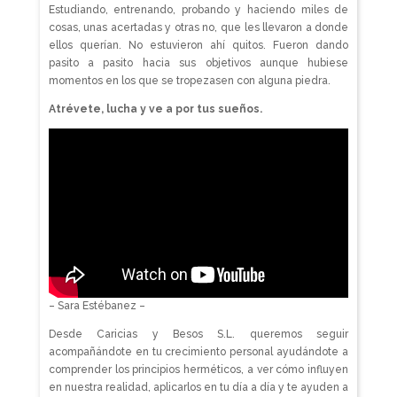
Estudiando, entrenando, probando y haciendo miles de
cosas, unas acertadas y otras no, que les llevaron a donde
ellos querían. No estuvieron ahí quitos. Fueron dando
pasito a pasito hacia sus objetivos aunque hubiese
momentos en los que se tropezasen con alguna piedra.
Atrévete, lucha y ve a por tus sueños.
– Sara Estébanez –
Desde Caricias y Besos S.L. queremos seguir
acompañándote en tu crecimiento personal ayudándote a
comprender los principios herméticos, a ver cómo influyen
en nuestra realidad, aplicarlos en tu día a día y te ayuden a