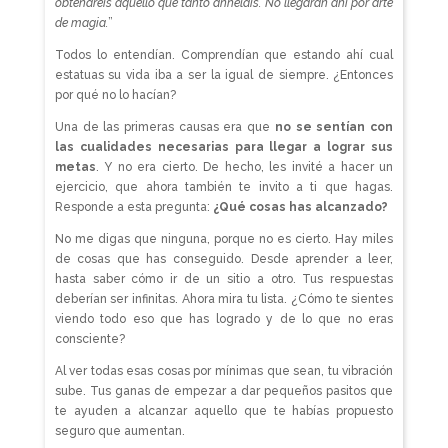
obtendréis aquello que tanto anheláis. No llegarán ahí por arte
de magia.
”
Todos lo entendían. Comprendían que estando ahí cual
estatuas su vida iba a ser la igual de siempre. ¿Entonces
por qué no lo hacían?
Una de las primeras causas era que
no se sentían con
las cualidades necesarias para llegar a lograr sus
metas
. Y no era cierto. De hecho, les invité a hacer un
ejercicio, que ahora también te invito a ti que hagas.
Responde a esta pregunta:
¿Qué cosas has alcanzado?
No me digas que ninguna, porque no es cierto. Hay miles
de cosas que has conseguido. Desde aprender a leer,
hasta saber cómo ir de un sitio a otro. Tus respuestas
deberían ser infinitas. Ahora mira tu lista. ¿Cómo te sientes
viendo todo eso que has logrado y de lo que no eras
consciente?
Al ver todas esas cosas por mínimas que sean, tu vibración
sube. Tus ganas de empezar a dar pequeños pasitos que
te ayuden a alcanzar aquello que te habías propuesto
seguro que aumentan.