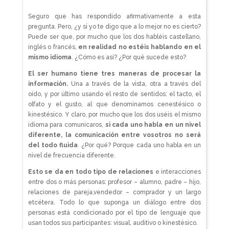
Seguro que has respondido afirmativamente a esta
pregunta. Pero, ¿y si yo te digo que a lo mejor no es cierto?
Puede ser que, por mucho que los dos habléis castellano,
inglés o francés,
en realidad no estéis hablando en el
mismo idioma
. ¿Cómo es así? ¿Por qué sucede esto?
El ser humano tiene tres maneras de procesar la
información.
Una a través de la vista, otra a través del
oído, y por último usando el resto de sentidos: el tacto, el
olfato y el gusto, al que denominamos cenestésico o
kinestésico. Y claro, por mucho que los dos uséis el mismo
idioma para comunicaros,
si cada uno habla en un nivel
diferente, la comunicación entre vosotros no será
del todo fluida
. ¿Por qué? Porque cada uno habla en un
nivel de frecuencia diferente.
Esto se da en todo tipo de relaciones
e interacciones
entre dos o más personas: profesor – alumno, padre – hijo,
relaciones de pareja,vendedor – comprador y un largo
etcétera. Todo lo que suponga un diálogo entre dos
personas está condicionado por el tipo de lenguaje que
usan todos sus participantes: visual, auditivo o kinestésico.