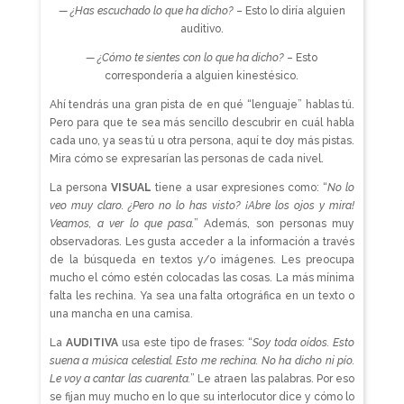
— ¿Has escuchado lo que ha dicho?
– Esto lo diría alguien
auditivo.
— ¿Cómo te sientes con lo que ha dicho?
– Esto
correspondería a alguien kinestésico.
Ahí tendrás una gran pista de en qué “lenguaje” hablas tú.
Pero para que te sea más sencillo descubrir en cuál habla
cada uno, ya seas tú u otra persona, aquí te doy más pistas.
Mira cómo se expresarían las personas de cada nivel.
La persona
VISUAL
tiene a usar expresiones como: “
No lo
veo muy claro. ¿Pero no lo has visto? ¡Abre los ojos y mira!
Veamos, a ver lo que pasa.
” Además, son personas muy
observadoras. Les gusta acceder a la información a través
de la búsqueda en textos y/o imágenes. Les preocupa
mucho el cómo estén colocadas las cosas. La más mínima
falta les rechina. Ya sea una falta ortográfica en un texto o
una mancha en una camisa.
La
AUDITIVA
usa este tipo de frases: “
Soy toda oídos.
Esto
suena a música celestial.
Esto me rechina. No ha dicho ni pío.
Le voy a cantar las cuarenta.
” Le atraen las palabras. Por eso
se fijan muy mucho en lo que su interlocutor dice y cómo lo