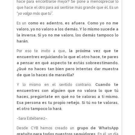
hace para encontrarse mejor? Se pone a menospreciar lo
que hace el otro para así sentirse más grande que él. Es un
“
yo valgo más que tú
”.
Es un
como es adentro, es afuera
.
Como yo no me
valoro, yo no valoro a los demás. Y lo mismo sucede a
la inversa. Si yo no me valoro, los demás tampoco lo
harán
.
Por eso te invito a que
, la próxima vez que te
encuentres enjuiciando lo que el otro hace, te pares
a pensar en qué aspecto te estás sobreestimando.
¿Qué no haces tan bien pero intentas dar muestra
de que lo haces de maravilla?
Y lo mismo en el sentido contrario.
Cuando te
encuentres con alguien que no valora lo que tú
haces, pregúntate en qué no te valoras a ti mismo.
Esa persona es tu propio reflejo. Si tú no te valoras,
el otro tampoco lo hará
.
-Sara Estébanez-
Desde CYB hemos creado un
grupo de WhatsApp
gratuito para todos nuestros seguidores
. En él, un día