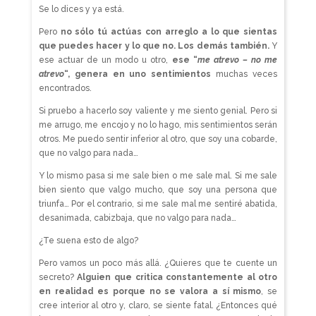
Se lo dices y ya está.
Pero
no sólo tú actúas con arreglo a lo que sientas
que puedes hacer y lo que no. Los demás también.
Y
ese actuar de un modo u otro,
ese “
me atrevo – no me
atrevo
“, genera en uno sentimientos
muchas veces
encontrados.
Si pruebo a hacerlo soy valiente y me siento genial. Pero si
me arrugo, me encojo y no lo hago, mis sentimientos serán
otros. Me puedo sentir inferior al otro, que soy una cobarde,
que no valgo para nada…
Y lo mismo pasa si me sale bien o me sale mal. Si me sale
bien siento que valgo mucho, que soy una persona que
triunfa… Por el contrario, si me sale mal me sentiré abatida,
desanimada, cabizbaja, que no valgo para nada…
¿Te suena esto de algo?
Pero vamos un poco más allá. ¿Quieres que te cuente un
secreto?
Alguien que critica constantemente al otro
en realidad es porque no se valora a sí mismo
, se
cree interior al otro y, claro, se siente fatal. ¿Entonces qué