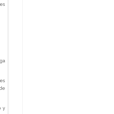
res
ega
nes
 de
o y