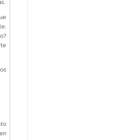
s.
que
te.
no?
ste
los
to
 en