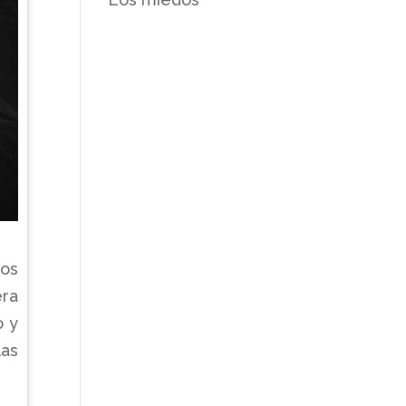
nos
era
o y
las